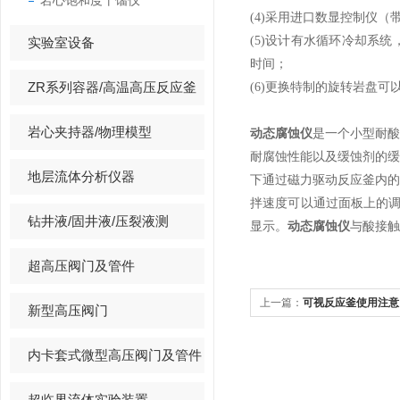
岩心饱和度干馏仪
(4)采用进口数显控制仪（
(5)设计有水循环冷却系
实验室设备
时间；
ZR系列容器/高温高压反应釜
(6)更换特制的旋转岩盘
岩心夹持器/物理模型
动态腐蚀仪
是一个小型耐
耐腐蚀性能以及缓蚀剂的
地层流体分析仪器
下通过磁力驱动反应釜内
拌速度可以通过面板上的调
钻井液/固井液/压裂液测
显示。
动态腐蚀仪
与酸接
超高压阀门及管件
上一篇：
可视反应釜使用注意
新型高压阀门
内卡套式微型高压阀门及管件
超临界流体实验装置