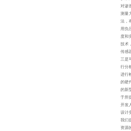
对渗
测量
法，
用负
度和
技术
传感
三是
行分
进行
的硬
的新
于所
开发
设计
我们
资源