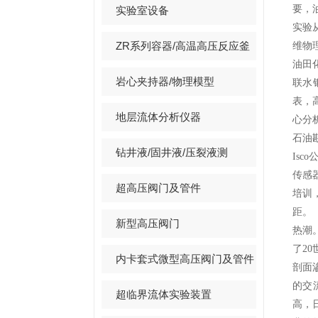
要，
实验室设备
实验
ZR系列容器/高温高压反应釜
维物
油田
岩心夹持器/物理模型
联水
表，
地层流体分析仪器
心分
石油
钻井液/固井液/压裂液测
Isc
传感
超高压阀门及管件
培训
距。
新型高压阀门
热潮
了2
内卡套式微型高压阀门及管件
剖面
的交
超临界流体实验装置
高，