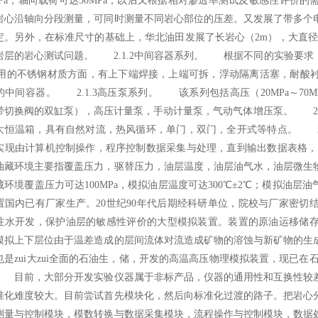
0MPa，轴向载荷可达50MPa；以后又根据相对渗透率测试及敏感性评
岩心沿轴向分段测量，可同时测量不同岩心部位的压差。又发展了带多个
定。另外，在标准尺寸的基础上，华北油田发展了长岩心（2m），大直径（Φ
岩层的岩心测试问题。 2.1.2中间容器系列。 根据不同的实验要求
i常用的不锈钢材质方面，有上下端焊接，上端可拆，浮动隔离活塞，耐酸
的中间容器。 2.1.3高压泵系列。 该系列包括高压（20MPa～70MP
带切换阀的双缸泵），高压计量泵，手动计量泵，气动气体增压泵。 2.
大恒温箱，具有自然对流，热风循环，单门，双门，全开式等特点。 
实现由计算机控制操作，程序控制数据采集与处理，直到输出数据表格
油藏环境主要指覆盖压力，驱替压力，油层温度，油层油气水，油层微生
藏环境覆盖压力可达100MPa，模拟油层温度可达300℃±2℃；模拟油
置国内已有厂家生产。20世纪90年代后期经科研单位，院校与厂家密切
注水开发，保护油层的敏感性评价的大型模拟装置。装置的原油运移储
模拟上下层位由于温差造成的层间流体对流造成矿物的溶蚀与新矿物的生
也是zui大zui全面的石油生，储，开发的高温高压物理模拟装置，现已
 目前，大部分开发实验仪器属于非标产品，仪器的通用性和互换性较
准化难度较大。目前尝试首先模块化，然后向标准化过渡的路子。把岩心
测量与控制模块，模数转换与数据采集模块，流程操作与控制模块，数据