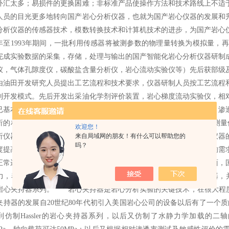
外汇太多；易损件的更换困难；非标准产品使操作方法和技术路线上不适
人员的目光更多地转向国产岩心分析仪器，也就为国产岩心仪器的发展和
分析仪器的传感器技术，模数转换技术和计算机技术的进步，为国产岩
90年至1993年期间，一批利用传感器将被测参数的物理量转换为模拟量，
完成实验数据的采集，存储，处理与输出的国产智能化岩心分析仪器研制
仪，气体孔隙度仪，碳酸盐含量分析仪，岩心流动实验仪等）先后获部级
由油田开发研究人员提出工艺流程和技术要求，仪器研制人员按工艺流程
制开发模式。先后开发出采油化学剂评价装置，岩心梯度流动实验仪，相对
已基本实现油气田开发实验的国产化，制造出了常规岩心分析孔隙度，渗
析的相对渗透率仪，隔板法，压汞法，离心法等油藏岩心毛管压力的测
欢迎您！
析仪器技术现状。 自20世纪90年代后期，我国的油气田开发实验仪器
来自局域网的朋友！有什么可以帮助您的
吗？
度提高，大型化，多用途，但其仪器的实用性下降。近年来根据用户的需
正常运转的，大部分进口仪器的使用情况都非常不理想。 另一方面，
力，着手研制具有独立自主知识产权并适合国情的多功能一体化仪器
1.1岩心夹持器系列。 岩心夹持器是岩心分析实验的关键技术，在很大
夹持器的发展自20世纪80年代初引入美国岩心公司的设备以后有了一个质的飞
到仿制Hassler的岩心夹持器系列，以后又仿制了水静力学加载的