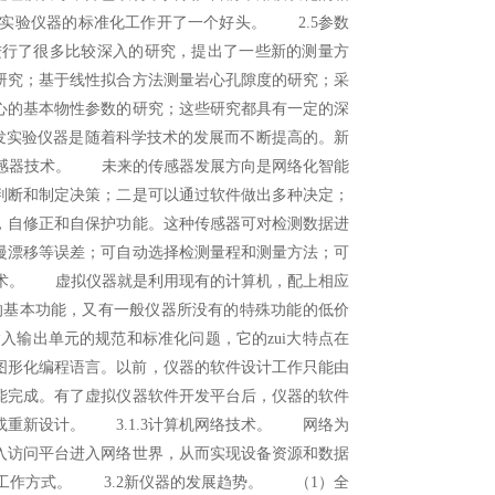
实验仪器的标准化工作开了一个好头。 2.5参数
行了很多比较深入的研究，提出了一些新的测量方
研究；基于线性拟合方法测量岩心孔隙度的研究；采
心的基本物性参数的研究；这些研究都具有一定的深
发实验仪器是随着科学技术的发展而不断提高的。新
传感器技术。 未来的传感器发展方向是网络化智能
判断和制定决策；二是可以通过软件做出多种决定；
，自修正和自保护功能。这种传感器可对检测数据进
慢漂移等误差；可自动选择检测量程和测量方法；可
技术。 虚拟仪器就是利用现有的计算机，配上相应
的基本功能，又有一般仪器所没有的特殊功能的低价
入输出单元的规范和标准化问题，它的zui大特点在
型的图形化编程语言。以前，仪器的软件设计工作只能由
能完成。有了虚拟仪器软件开发平台后，仪器的软件
重新设计。 3.1.3计算机网络技术。 网络为
入访问平台进入网络世界，从而实现设备资源和数据
工作方式。 3.2新仪器的发展趋势。 （1）全