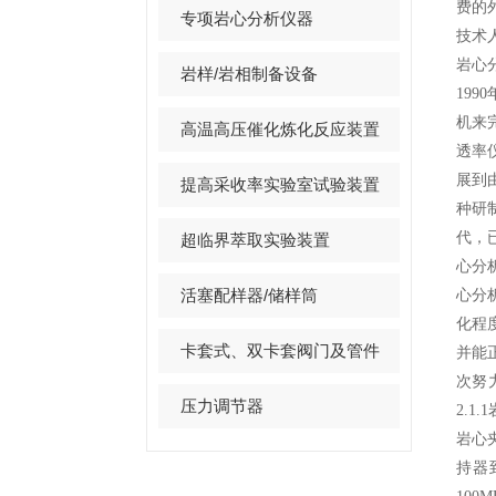
费的
专项岩心分析仪器
技术
岩心
岩样/岩相制备设备
19
机来
高温高压催化炼化反应装置
透率
展到
提高采收率实验室试验装置
种研
代，
超临界萃取实验装置
心分
活塞配样器/储样筒
心分
化程
卡套式、双卡套阀门及管件
并能
次努
压力调节器
2.
岩心
持器