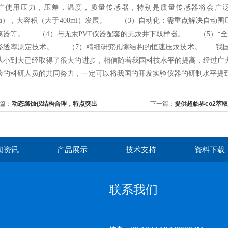
广使用压力，压差，温度，质量传感器，特别是质量传感器将会广
MPa），大容积（大于400ml）发展。 （3）自动化：需重点解决自
离器等。 （4）与无汞PVT仪器配套的无汞井下取样器。 （5）*
渗透率测定技术。 （7）精细研究孔隙结构的恒速压汞技术。 我国
从小到大已经取得了很大的进步，相信随着我国科技水平的提高，经过广
验的科研人员的共同努力，一定可以将我国的开发实验仪器的研制水
篇：
动态腐蚀仪结构合理，特点突出
下一篇：
提供超临界co2萃
闻资讯
产品展示
技术支持
资料下载
联系我们