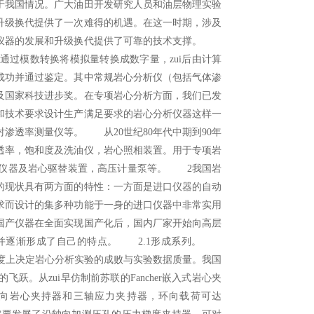
于我国情况。广大油田开发研究人员和油层物理实验
升级换代提供了一次难得的机遇。在这一时期，涉及
心仪器的发展和升级换代提供了可靠的技术支撑。
再通过模数转换将模拟量转换成数字量，zui后由计算
成功并通过鉴定。其中常规岩心分析仪（包括气体渗
及国家科技进步奖。在专项岩心分析方面，我们已发
和技术要求设计生产满足要求的岩心分析仪器这样一
渗透率测量仪等。 从20世纪80年代中期到90年
透率，饱和度及洗油仪，岩心照相装置。用于专项岩
量仪器及岩心驱替装置，高压计量泵等。 2我国岩
的现状具有两方面的特性：一方面是进口仪器的自动
求而设计的集多种功能于一身的进口仪器中非常实用
国产仪器在全面实现国产化后，国内厂家开始向高层
，并逐渐形成了自己的特点。 2.1形成系列。
程度上决定岩心分析实验的成败与实验数据质量。我国
跃。从zui早仿制前苏联的Fancher嵌入式岩心夹
二轴向岩心夹持器和三轴应力夹持器，环向载荷可达