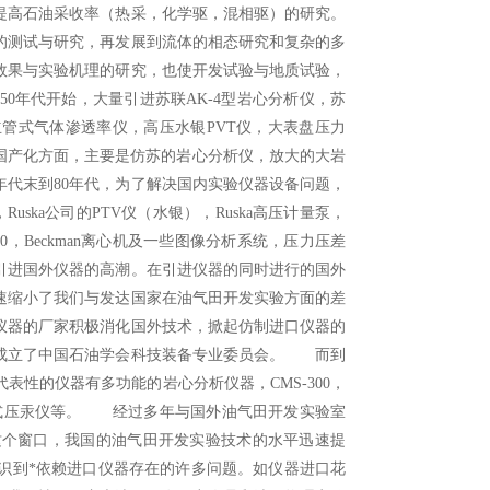
提高石油采收率（热采，化学驱，混相驱）的研究。
的测试与研究，再发展到流体的相态研究和复杂的多
效果与实验机理的研究，也使开发试验与地质试验，
0年代开始，大量引进苏联AK-4型岩心分析仪，苏
立管式气体渗透率仪，高压水银PVT仪，大表盘压力
器国产化方面，主要是仿苏的岩心分析仪，放大的大岩
年代末到80年代，为了解决国内实验仪器设备问题，
uska公司的PTV仪（水银），Ruska高压计量泵，
00，Beckman离心机及一些图像分析系统，压力压差
引进国外仪器的高潮。在引进仪器的同时进行的国外
速缩小了我们与发达国家在油气田开发实验方面的差
仪器的厂家积极消化国外技术，掀起仿制进口仪器的
年成立了中国石油学会科技装备专业委员会。 而到
表性的仪器有多功能的岩心分析仪器，CMS-300，
电容式压汞仪等。 经过多年与国外油气田开发实验室
这个窗口，我国的油气田开发实验技术的水平迅速提
识到*依赖进口仪器存在的许多问题。如仪器进口花