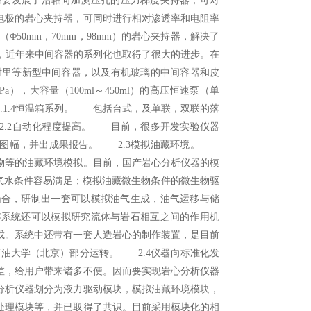
价的需要发展了沿轴向加测压孔的压力梯度夹持器，可对
电极的岩心夹持器，可同时进行相对渗透率和电阻率
50mm，70mm，98mm）的岩心夹持器，解决了
，近年来中间容器的系列化也取得了很大的进步。在
衬里等新型中间容器，以及有机玻璃的中间容器和皮
a），大容量（100ml～450ml）的高压恒速泵（单
1.4恒温箱系列。 包括台式，及单联，双联的落
2.2自动化程度提高。 目前，很多开发实验仪器
，图幅，并出成果报告。 2.3模拟油藏环境。
物等的油藏环境模拟。目前，国产岩心分析仪器的模
层油气水条件容易满足；模拟油藏微生物条件的微生物驱
结合，研制出一套可以模拟油气生成，油气运移与储
存系统还可以模拟研究流体与岩石相互之间的作用机
成。系统中还带有一套人造岩心的制作装置，是目前
在石油大学（北京）部分运转。 2.4仪器向标准化发
差，给用户带来诸多不便。因而要实现岩心分析仪器
分析仪器划分为液力驱动模块，模拟油藏环境模块，
处理模块等，并已取得了共识。目前采用模块化的相