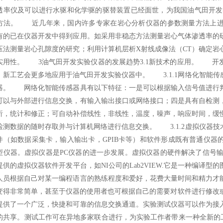
透率仪及可以进行水驱和化学驱的驱替装置已经面世，为我国油气田开发
方法。 近几年来，国内许多专家在岩心分析仪器的参数测量方法上进
有的已在仪器开发中得到应用。如采用非稳态方法测量岩心气体渗透率的
压法测量岩心孔隙度的研究；利用计算机层析X射线成像法（CT）确定岩
实用性。 3油气田开发实验仪器的发展趋势3.1新技术的应用。 开
，新工艺会更多地应用于油气田开发实验仪器中。 3.1.1网络化智能
器。 网络化智能传感器具有以下特征：一是可以根据输入信号值进行
可以与外部进行信息交换，有输入输出接口或网络接口；四是具有自检测
析，统计和修正；可自动补偿线性，非线性，温度，噪声，响应时间，缓
检测数据的随时存取并与计算机网络进行信息交换。 3.1.2虚拟仪器
件（如数据采集卡，输入输出卡，GPIB卡等）和软件形成既有普通仪器
型仪器。虚拟仪器是PC仪器的进一步发展。虚拟仪器的硬件解决了信号输
提供的虚拟仪器软件开发平台，如NI公司的Lab2VIEW.它是一种编译
人员根据自己对某一编程语言的熟练程度和爱好，花费大量时间和精力才
变得非常简单，甚至于仪器的使用者也可根据自己的需要对软件进行修改或
提供了一个广泛，快捷和可靠的信息交换通道。实验测试仪器可以作为接
的共享。测试工作可在异地多家联合进行，为实验工作者带来一种全新的