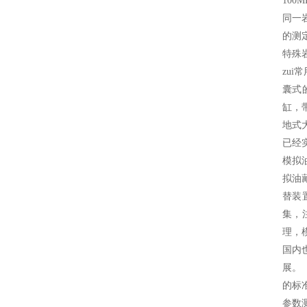
10
同一
的测
特殊
zu
囊式
缸，
地式
已经
模拟
拟油
替装
集，
理，
国内
展。
的标
参数