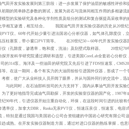
油气田开发实验发展到第三阶段：进一步发展了保护油层的敏感性评价和
从初期的简单静态参数的测试，发展为岩石与流体间相互作用的多相渗流
理模型的实验研究及各种化学剂性质及组分的测试和复合驱提高采收率的
化学相互渗透，相互结合。 我国油气田开发实验仪器的历史从20世纪5
银PVT仪。60年代开始少量引进法国岩心分析仪器，如气体孔隙度仪，
高压柱塞泵，带小窗口PVT筒等。 在20世纪50～60年代开发实验仪
析仪（孔隙度，渗透率，饱和度，洗油）及刮壁式取样器。 20世纪70
勘探开发科学研究院通过调研和选型，引进美国CoreLab全套岩心分析仪，R
o公司的314泵。海洋及一些油田的研究院又先后引进了FDS恒速泵，CMS2
器等。在这一期间，各个有实力的大油田纷纷引进国外仪器，形成了一个
，考察，使广大从业科技人员开阔了眼界，并从与国外同行的交流中，迅
 与此同时，在石油部科技司的大力支持下，国内从事油气田开发实验
。为了更好地指导完成油气田勘探，开发的实验室仪器的国产化，1987
0世纪90年代，引进仪器开始注重自动化，环保，在这段时间引进的比较有代
渗透率仪，加拿大DBR，Ruska无汞PVT仪，恒速压汞仪，恒速泵，
流，特别是通过我国与美国岩心公司合资组建的中国岩心研究有限公司
日趋成熟。在开发实验仪器制造方面，通过对进口仪器的熟练掌握，也意