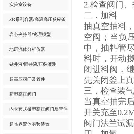
2.检查阀门
实验室设备
二．加料
ZR系列容器/高温高压反应釜
抽真空抽料
岩心夹持器/物理模型
空阀；当负压
中，抽料管
地层流体分析仪器
料时，开动搅
钻井液/固井液/压裂液测
闭进料阀，
先关闭釜上真
超高压阀门及管件
三．检查装气
新型高压阀门
当真空抽完
内卡套式微型高压阀门及管件
开关充至0.
阀门法兰试漏
超临界流体实验装置
四．加氢