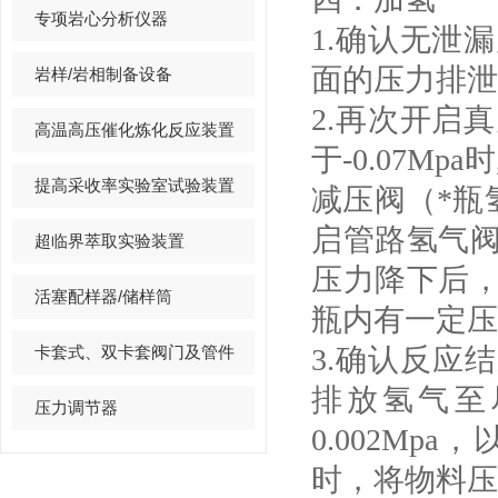
专项岩心分析仪器
1.确认无泄
面的压力排泄至
岩样/岩相制备设备
2.再次开启
高温高压催化炼化反应装置
于-0.07
提高采收率实验室试验装置
减压阀（*瓶
启管路氢气
超临界萃取实验装置
压力降下后
活塞配样器/储样筒
瓶内有一定压
卡套式、双卡套阀门及管件
3.确认反应
排放氢气至
压力调节器
0.002Mp
时，将物料压