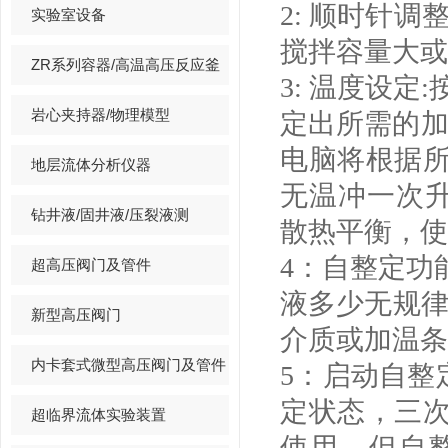
2: 顺时针
实验室设备
搅拌容量大或
ZR系列容器/高温高压反应釜
3: 温度设定
岩心夹持器/物理模型
定出所需的加
电脑将根据
地层流体分析仪器
无温冲一次升
钻井液/固井液/压裂液测
散热平衡，使
4：自整定功
超高压阀门及管件
液多少无规律
新型高压阀门
介质或加温条
内卡套式微型高压阀门及管件
5：启动自整
定状态，三
超临界流体实验装置
使用，但自