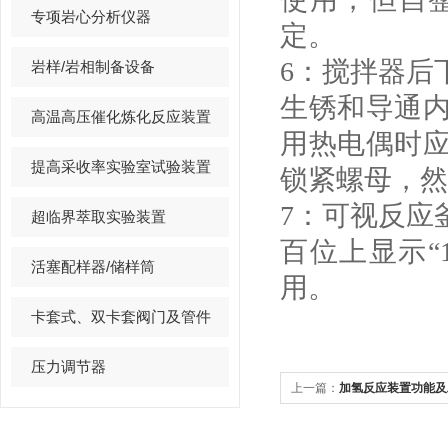
专项岩心分析仪器
定。
6：搅拌器后
岩样/岩相制备设备
生锈和导通
高温高压催化炼化反应装置
用热电偶时
提高采收率实验室试验装置
锁紧螺母，然
7：可视反应
超临界萃取实验装置
百位上显示“
活塞配样器/储样筒
用。
卡套式、双卡套阀门及管件
压力调节器
上一篇：
加氢反应装置功能及