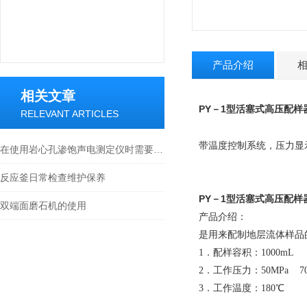
产品介绍
相关文章
PY
1
－
型活塞式高压配样
RELEVANT ARTICLES
带温度控制系统，压力显
在使用岩心孔渗饱声电测定仪时需要注意以下几个问题
反应釜日常检查维护保养
PY
1
－
型活塞式高压配样
双端面磨石机的使用
产品介绍：
是用来配制地层流体样品
1
．配样容积：
1000mL
2
．工作压力：
50MPa 7
3
．工作温度：
180
℃