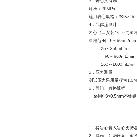
3．岩心夹持器
环压：20MPa
适用岩心规格：Φ25×25～
4．气体流量计
岩心出口安装4组不同量
量程范围：6～60mL/min
25～250mL/min
60～600mL/min
160～1600mL/min
5．压力测量
测试压力采用量程为1.6M
6．阀门、管路流程
采用Φ3×0.5mm不锈钢
1．将岩心装入岩心夹持
2．操作手动增压泵，至