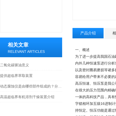
产品介绍
相关文章
一、概述
RELEVANT ARTICLES
为了进一步提高我国石油
内外几种恒速泵进行分析
二氧化碳驱油意义
以及密封圈易磨损等诸多
提供超临界萃取装置
容易给用户带来不必要的
高压恒速、恒压泵是我公
动态腐蚀仪是由哪些部件组成的？分别有什么特点？
在很大的压力范围内精确
高温超临界有机溶剂干燥装置介绍
一体的高科技产品，具有
字锁相环加五级16进制
持恒定。恒压功能是通过