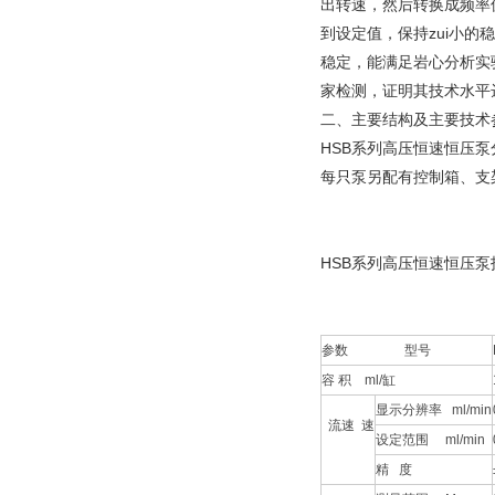
出转速，然后转换成频率
到设定值，保持zui小
稳定，能满足岩心分析实
家检测，证明其技术水平
二、主要结构及主要技术
HSB系列高压恒速恒压
每只泵另配有控制箱、支
HSB系列高压恒速恒压泵
参数 型号
容 积 ml/缸
显示分辨率 ml/min
流速 速
设定范围 ml/min
精 度