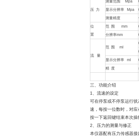
测量范围 Mpa
压 力
显示分辨率 Mpa
测量精度
位
范 围 mm
置
分辨率mm
范 围 ml
流 量
显示分辨率 ml
精 度
三、功能介绍
1、流速的设定
可在停泵或不停泵运行状
速，每按一位数时，对应在
按一下返回键结束本次操
2、压力的测量与修正
本仪器配有压力传感器接