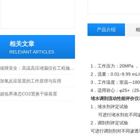
产品介绍
相关文章
RELEVANT ARTICLES
1．工作压力：20MPa ，
保障安全：高温高压堵漏仪在工程施工中的应用
2．流量：0.01~9.99 mL/
加氢反应装置的工作原理与应用
3．工作温度：室温—18
4．适用岩心：φ25×（25
超临界液态CO2置换干燥装置
堵水调剖流动性能评价仪
1．堵水剂评定试验
可进行堵水剂在不同渗
2．调剖剂评定试验
可进行调剖剂对不同渗透